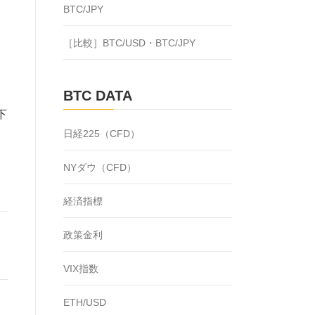
BTC/JPY
［比較］BTC/USD・BTC/JPY
BTC DATA
下
日経225（CFD）
も
NYダウ（CFD）
経済指標
政策金利
VIX指数
ETH/USD