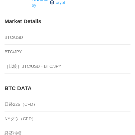
Market Details
BTC/USD
BTC/JPY
［比較］BTC/USD・BTC/JPY
BTC DATA
日経225（CFD）
NYダウ（CFD）
経済指標