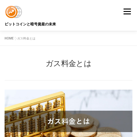
コ
ン
メニュ
テ
ン
ビットコインと暗号資産の未来
ツ
へ
HOME
>
ガス料金とは
BTC DATA
BTCアナリストコラム
用語解説
ス
キ
ッ
ガス料金とは
プ