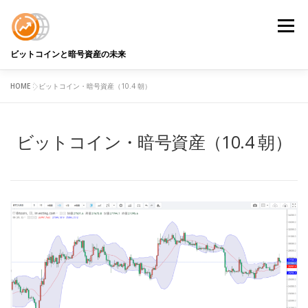
コ
ン
メニュ
テ
ン
ビットコインと暗号資産の未来
ツ
へ
HOME
>
ビットコイン・暗号資産（10.4 朝）
BTC DATA
BTCアナリストコラム
用語解説
ス
キ
ッ
ビットコイン・暗号資産（10.4 朝）
プ