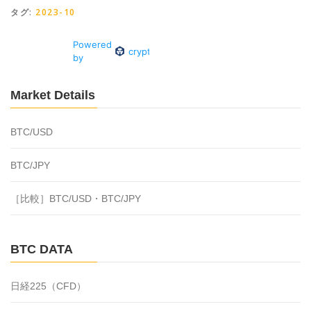
タグ:
2023-10
Market Details
BTC/USD
BTC/JPY
［比較］BTC/USD・BTC/JPY
BTC DATA
日経225（CFD）