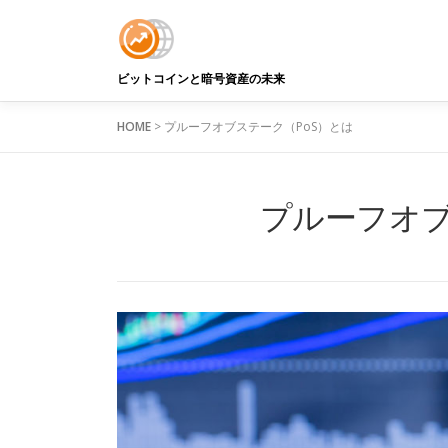
コ
ン
テ
ン
ビットコインと暗号資産の未来
ツ
へ
HOME
>
プルーフオブステーク（PoS）とは
ス
キ
ッ
プルーフオブ
プ