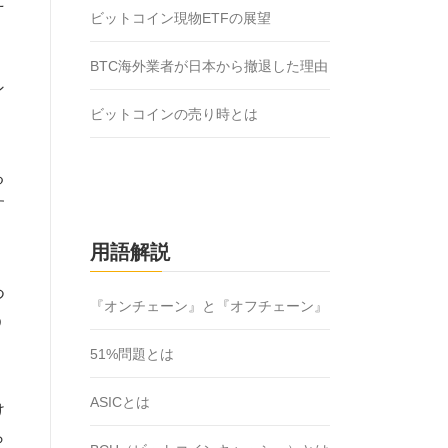
ビットコイン現物ETFの展望
BTC海外業者が日本から撤退した理由
ン
ビットコインの売り時とは
。
る
す
用語解説
つ
『オンチェーン』と『オフチェーン』
う
51%問題とは
ASICとは
け
ら