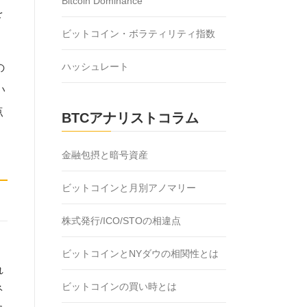
Bitcoin Dominance
を
ビットコイン・ボラティリティ指数
ハッシュレート
の
い
点
BTCアナリストコラム
金融包摂と暗号資産
ビットコインと月別アノマリー
株式発行/ICO/STOの相違点
ビットコインとNYダウの相関性とは
れ
ビットコインの買い時とは
ネ
た