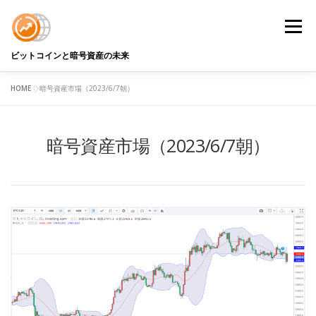
コ
ン
メニュ
テ
ン
ビットコインと暗号資産の未来
ツ
へ
HOME
>
暗号資産市場（2023/6/7朝）
BTC DATA
BTCアナリストコラム
用語解説
ス
キ
ッ
暗号資産市場（2023/6/7朝）
プ