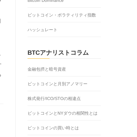
Bitcoin Dominance
ク
ビットコイン・ボラティリティ指数
割
ハッシュレート
BTCアナリストコラム
ォ
す
金融包摂と暗号資産
っ
ビットコインと月別アノマリー
株式発行/ICO/STOの相違点
ビットコインとNYダウの相関性とは
ビットコインの買い時とは