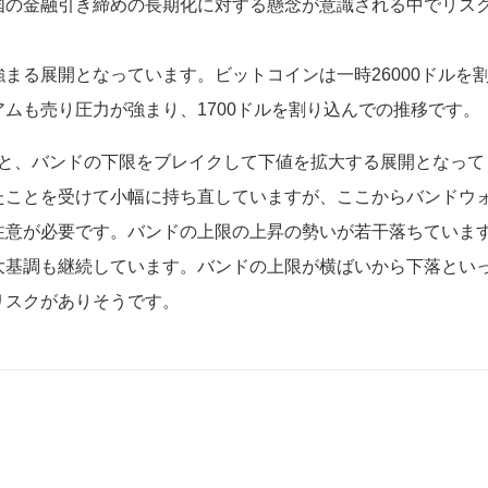
国の金融引き締めの長期化に対する懸念が意識される中でリス
まる展開となっています。ビットコインは一時26000ドルを
ムも売り圧力が強まり、1700ドルを割り込んでの推移です。
見ると、バンドの下限をブレイクして下値を拡大する展開となって
たことを受けて小幅に持ち直していますが、ここからバンドウ
注意が必要です。バンドの上限の上昇の勢いが若干落ちていま
大基調も継続しています。バンドの上限が横ばいから下落とい
リスクがありそうです。