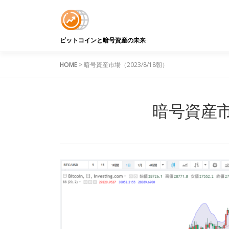
コ
ン
テ
ン
ビットコインと暗号資産の未来
ツ
へ
HOME
>
暗号資産市場（2023/8/18朝）
ス
キ
ッ
暗号資産市場
プ