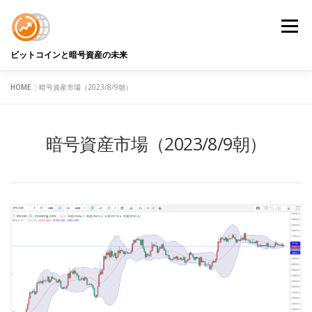
コ
ン
メニュ
テ
ン
ビットコインと暗号資産の未来
ツ
へ
HOME
>
暗号資産市場（2023/8/9朝）
BTC DATA
BTCアナリストコラム
用語解説
ス
キ
ッ
暗号資産市場（2023/8/9朝）
プ