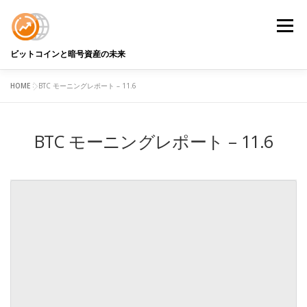
コ
ン
メニュ
テ
ン
ビットコインと暗号資産の未来
ツ
へ
HOME
>
BTC モーニングレポート – 11.6
BTC DATA
BTCアナリストコラム
用語解説
ス
キ
ッ
BTC モーニングレポート – 11.6
プ