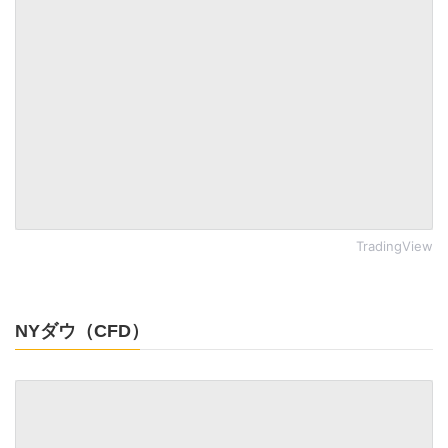
TradingView
NYダウ（CFD）